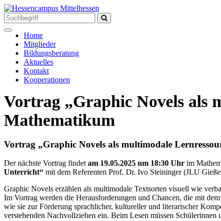
Toggle
Home
navigation
Mitglieder
Bildungsberatung
Aktuelles
Kontakt
Kooperationen
Vortrag „Graphic Novels als 
Mathematikum
Vortrag „Graphic Novels als multimodale Lernress
Der nächste Vortrag findet
am 19.05.2025 um 18:30 Uhr
im Mathem
Unterricht“
mit dem Referenten Prof. Dr. Ivo Steininger (JLU Gießen
Graphic Novels erzählen als multimodale Textsorten visuell wie verba
Im Vortrag werden die Herausforderungen und Chancen, die mit dem E
wie sie zur Förderung sprachlicher, kultureller und literarischer Ko
verstehenden Nachvollziehen ein. Beim Lesen müssen Schülerinnen un